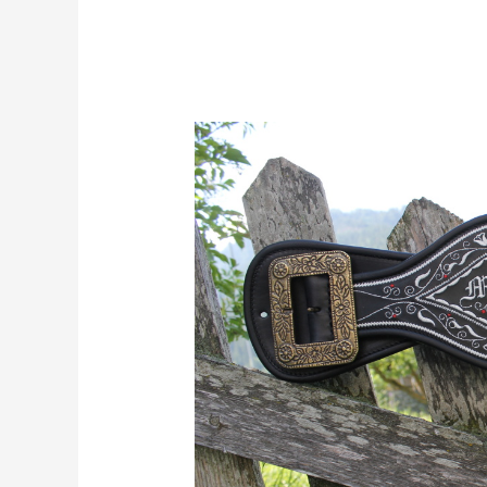
Maschinengestickter
Ranzen
mit
Adler