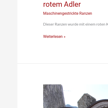
rotem Adler
Maschinengestrickte Ranzen
Dieser Ranzen wurde mit einem roten K
Weiterlesen »
Maschinengestickter
Ranzen
mit
Monogramm