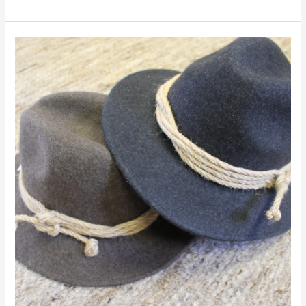
Filz
Hut
mit
Naturkordel