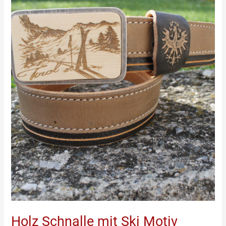
Holz
Schnalle
mit
Ski
Motiv
Holz Schnalle mit Ski Motiv