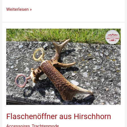
Weiterlesen »
Flaschenöffner
aus
Hirschhorn
Flaschenöffner aus Hirschhorn
Accessoires
,
Trachtenmode