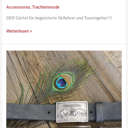
Accessoires
,
Trachtenmode
DER Gürtel für begeisterte Skifahrer und Tourengeher!!!
Weiterlesen »
Neue
Gürtel
für
Jäger