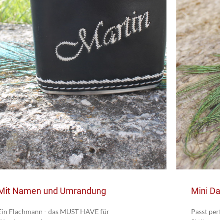
Mit Namen und Umrandung
Mini D
Ein Flachmann - das MUST HAVE für
Passt per