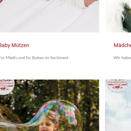
Baby Mützen
Mädche
Für Mädls und für Buben im Sortiment
Wir habe