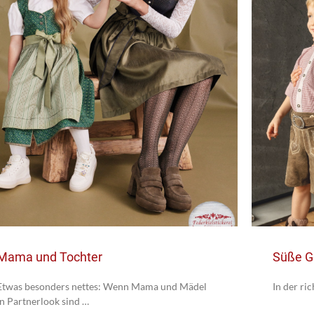
Mama und Tochter
Süße G
Etwas besonders nettes: Wenn Mama und Mädel
In der ric
in Partnerlook sind …