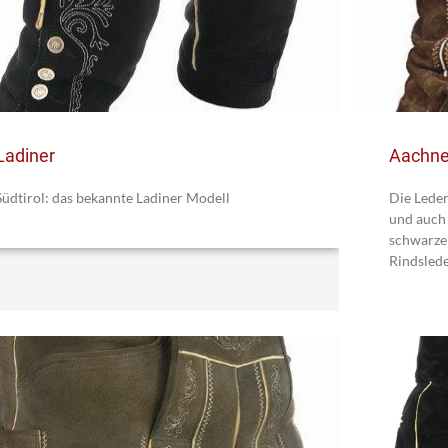
Ladiner
Aachne
Südtirol: das bekannte Ladiner Modell
Die Lede
und auch 
schwarze
Rindslede