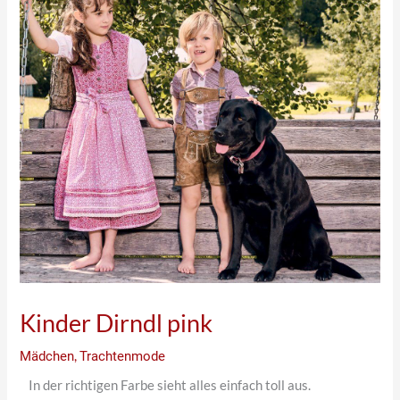
Kinder Dirndl pink
Mädchen
,
Trachtenmode
In der richtigen Farbe sieht alles einfach toll aus.