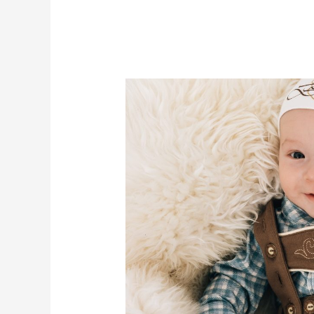
Baby-
und
Kinderlederhose