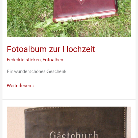
Fotoalbum zur Hochzeit
Federkielsticken
,
Fotoalben
Ein wunderschönes Geschenk
Weiterlesen »
Gästebuch
–
etwas
sehr