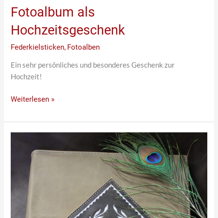
Fotoalbum als
Hochzeitsgeschenk
Federkielsticken
,
Fotoalben
Ein sehr persönliches und besonderes Geschenk zur
Hochzeit!
Weiterlesen »
Fotoalbum
zum
runden
Geburtstag