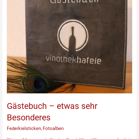
Besonderes
Gästebuch – etwas sehr
Besonderes
Federkielsticken
,
Fotoalben