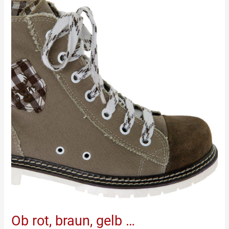
rot,
braun,
gelb
…
Ob rot, braun, gelb …