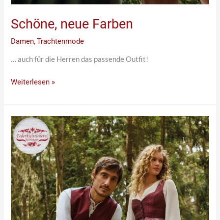
Schöne, neue Farben
Damen
,
Trachtenmode
… auch für die Herren das passende Outfit!
Weiterlesen »
Elegantes
Dirndl
in
weinrot