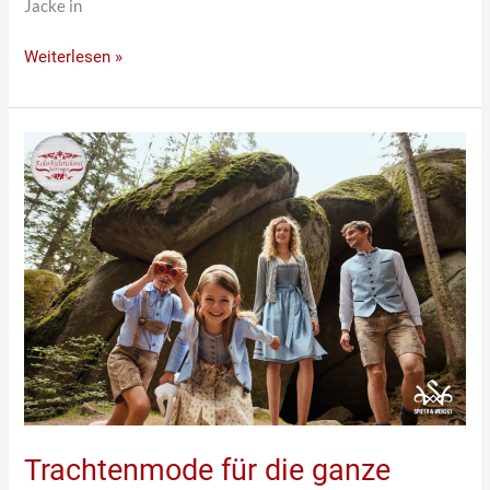
Jacke in
Weiterlesen »
Trachtenmode
für
die
ganze
Familie
Trachtenmode für die ganze