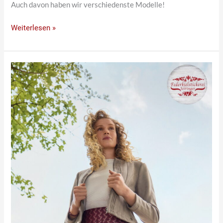
Auch davon haben wir verschiedenste Modelle!
Weiterlesen »
Röcke
in
vielen
Farben