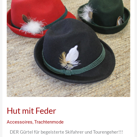
Hut mit Feder
Accessoires
,
Trachtenmode
DER Gürtel für begeisterte Skifahrer und Tourengeher!!!