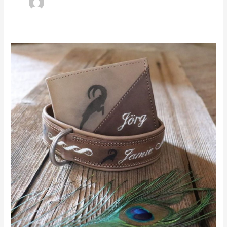
Geldtasche
mit
gelasertem
Steinbock