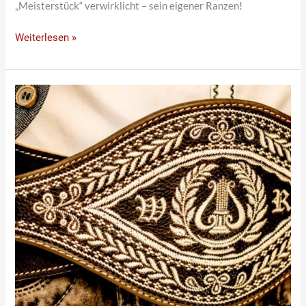
„Meisterstück“ verwirklicht – sein eigener Ranzen!
Weiterlesen »
Wunderschöner,
voller
Ranzen
mit
Lyra