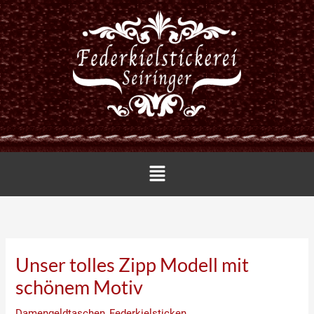
Zum
Inhalt
springen
Menü
Unser tolles Zipp Modell mit
schönem Motiv
Damengeldtaschen
,
Federkielsticken