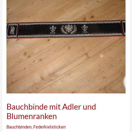
Bauchbinde mit Adler und
Blumenranken
Bauchbinden
,
Federkielsticken