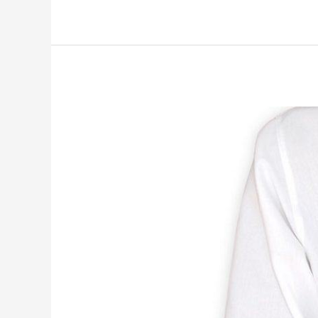
Vereinshemd
mit
Wäscheknöpfen