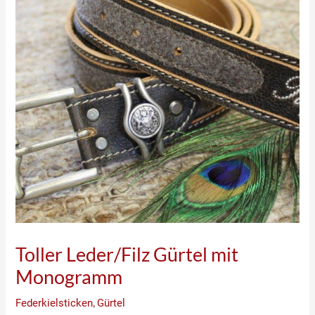
Toller Leder/Filz Gürtel mit
Monogramm
Federkielsticken
,
Gürtel