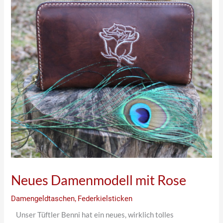
Neues Damenmodell mit Rose
Damengeldtaschen
,
Federkielsticken
Unser Tüftler Benni hat ein neues, wirklich tolles