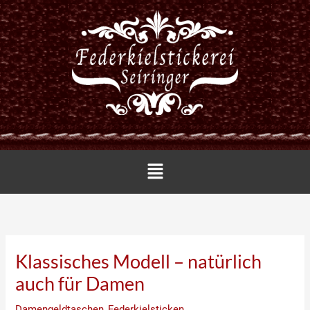
Zum
Inhalt
springen
Menü
Klassisches Modell – natürlich
auch für Damen
Damengeldtaschen
,
Federkielsticken