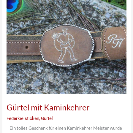
Gürtel mit Kaminkehrer
Federkielsticken
,
Gürtel
Ein tolles Geschenk für einen Kaminkehrer Meister wurde