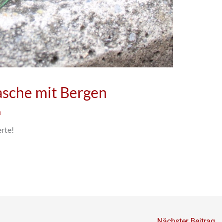
asche mit Bergen
n
rte!
Nächster Beitrag