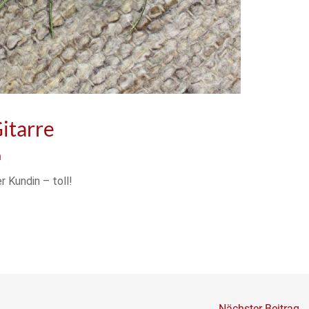
itarre
n
 Kundin – toll!
Nächster Beitrag