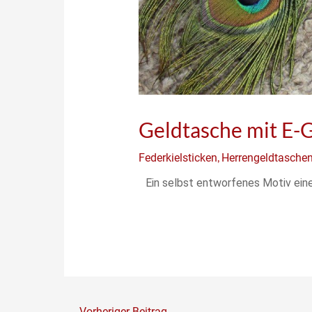
Geldtasche mit E-G
,
Federkielsticken
Herrengeldtasche
Ein selbst entworfenes Motiv einer
←
Vorheriger Beitrag