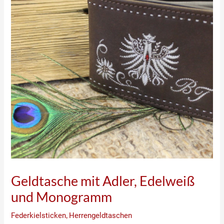
Geldtasche mit Adler, Edelweiß
und Monogramm
Federkielsticken
,
Herrengeldtaschen