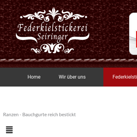
Zum
Inhalt
springen
Home
Wir über uns
Federkielst
Ranzen - Bauchgurte reich bestickt