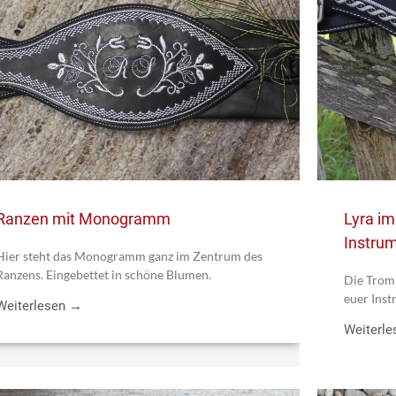
Ranzen mit Monogramm
Lyra im
Instru
Hier steht das Monogramm ganz im Zentrum des
Ranzens. Eingebettet in schöne Blumen.
Die Tromp
euer Inst
Weiterlesen →
Weiterl