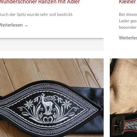
Wunderschöner Ranzen mit Adler
Kleiner
Auch der Spitz wurde sehr voll bestickt.
Bei diese
Leder ges
Weiterlesen →
besonder
Weiterl